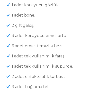
1 adet koruyucu gözlük,
1 adet bone,
2 çift galoş,
3 adet koruyucu emici örtü,
6 adet emici temizlik bezi,
1 adet tek kullanımlık faraş,
1 adet tek kullanımlık süpürge,
2 adet enfekte atık torbası,
3 adet bağlama teli